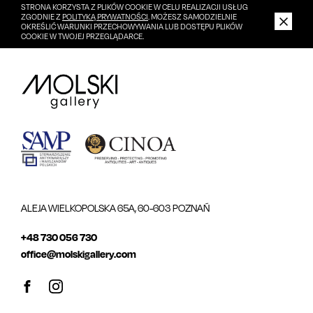
STRONA KORZYSTA Z PLIKÓW COOKIE W CELU REALIZACJI USŁUG
ZGODNIE Z
POLITYKĄ PRYWATNOŚCI
. MOŻESZ SAMODZIELNIE
OKREŚLIĆ WARUNKI PRZECHOWYWANIA LUB DOSTĘPU PLIKÓW
COOKIE W TWOJEJ PRZEGLĄDARCE.
ALEJA WIELKOPOLSKA 65A, 60-603 POZNAŃ
+48 730 056 730
office@molskigallery.com